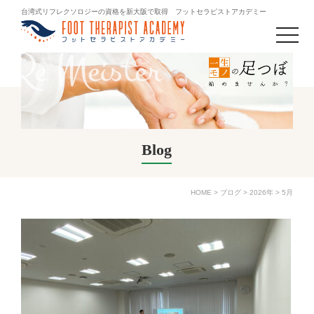
台湾式リフレクソロジーの資格を新大阪で取得 フットセラピストアカデミー
toggle
naviga
Blog
HOME
>
ブログ
>
2026年
>
5月