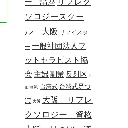
リフレク
ー 講座
ソロジースクー
ル 大阪
リマイスタ
一般社団法人フ
ー
ットセラピスト協
会
主婦
副業
反射区
台
台湾式足つ
台湾式
台湾
北
大阪 リフレ
ぼ
大阪
クソロジー 資格