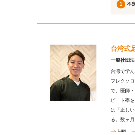
1
不
台湾式
一般社団法
台湾で学ん
フレクソロ
で、医師・
ピート率を
は「正しい
る。数ヶ月
Line