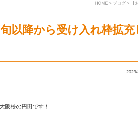
HOME
>
ブログ
>
【
下旬以降から受け入れ枠拡充
2023/
大阪校の円田です！