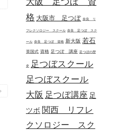
大阪 足つぼ 資
格
大阪市 足つぼ
奈良 リ
フレクソロジー スクール
奈良 足つぼ スク
若石
新大阪
ール
奈良 足つぼ 資格
資格
足つぼ 講座
英国式
足つぼの歴
足つぼスクール
史
足つぼスクール
大阪
足つぼ講座
足
関西 リフレ
ツボ
クソロジー スク