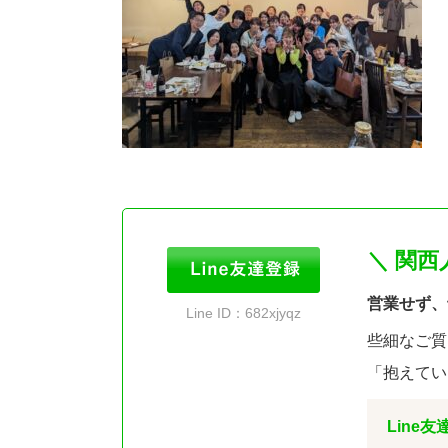
＼ 関
営業せず、
Line ID：682xjyqz
些細なご質
「抱えてい
Line