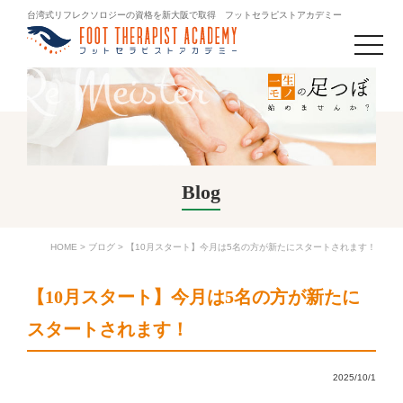
台湾式リフレクソロジーの資格を新大阪で取得 フットセラピストアカデミー
toggle
naviga
Blog
HOME
>
ブログ
>
【10月スタート】今月は5名の方が新たにスタートされます！
【10月スタート】今月は5名の方が新たに
スタートされます！
2025/10/1