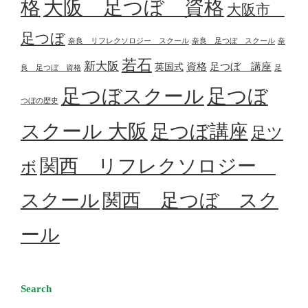
格
大阪 足つぼ 資格
大阪市
足つぼ
奈良 リフレクソロジー スクール
奈良 足つぼ スクール
奈
若石
新大阪
資格
足つぼ 講座
英国式
良 足つぼ 資格
足
足つぼスクール
足つぼ
つぼの歴史
スクール 大阪
足つぼ講座
足ツ
関西 リフレクソロジー
ボ
スクール
関西 足つぼ スク
ール
Search