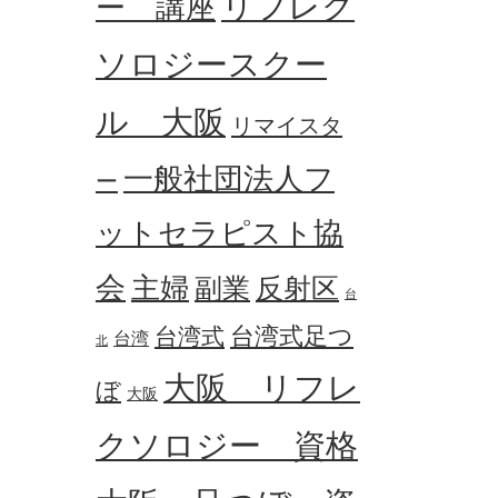
リフレク
ー 講座
ソロジースクー
ル 大阪
リマイスタ
一般社団法人フ
ー
ットセラピスト協
会
主婦
副業
反射区
台
台湾式足つ
台湾式
台湾
北
大阪 リフレ
ぼ
大阪
クソロジー 資格