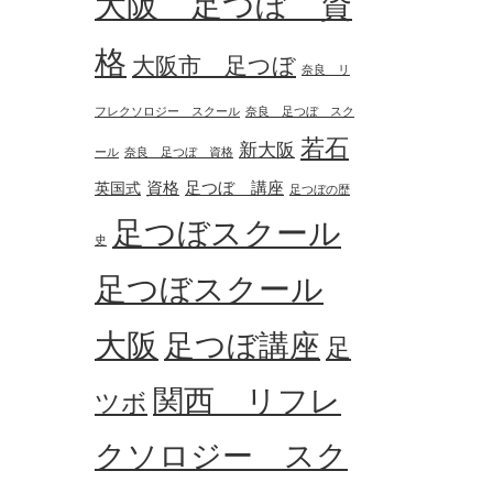
大阪 足つぼ 資
格
大阪市 足つぼ
奈良 リ
フレクソロジー スクール
奈良 足つぼ スク
若石
新大阪
ール
奈良 足つぼ 資格
資格
足つぼ 講座
英国式
足つぼの歴
足つぼスクール
史
足つぼスクール
大阪
足つぼ講座
足
関西 リフレ
ツボ
クソロジー スク