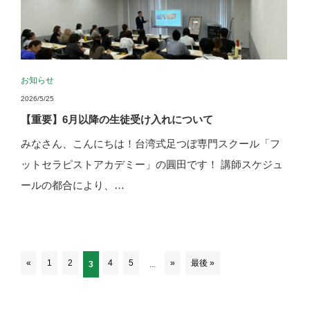
お知らせ
2026/5/25
【重要】6月以降の生徒受け入れについて
みなさん、こんにちは！台湾式足つぼ専門スクール「フ
ットセラピストアカデミー」の圓田です！ 講師スケジュ
ールの都合により、…
«
1
2
4
5
»
最後 »
3
...