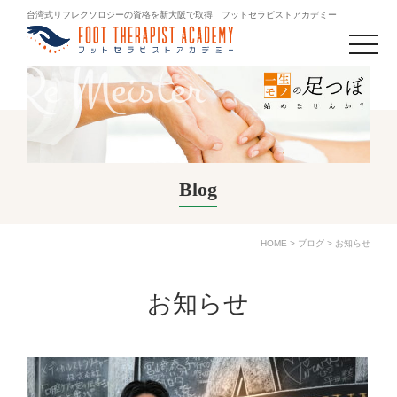
台湾式リフレクソロジーの資格を新大阪で取得 フットセラピストアカデミー
toggle
naviga
Blog
HOME
>
ブログ
>
お知らせ
お知らせ