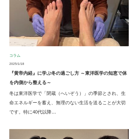
コラム
2025/1/18
『黄帝内経』に学ぶ冬の過ごし方 ～東洋医学の知恵で体
を内側から整える～
冬は東洋医学で「閉蔵（へいぞう）」の季節とされ、生
命エネルギーを蓄え、無理のない生活を送ることが大切
です。特に40代以降…